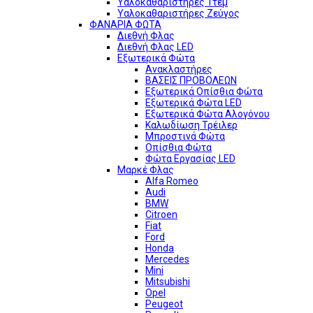
Υαλοκαθαριστήρες 1τεμ
Υαλοκαθαριστήρες Ζεύγος
ΦΑΝΑΡΙΑ ΦΩΤΑ
Διεθνή Φλας
Διεθνή Φλας LED
Εξωτερικά Φώτα
Ανακλαστήρες
ΒΑΣΕΙΣ ΠΡΟΒΟΛΕΩΝ
Εξωτερικά Οπίσθια Φώτα
Εξωτερικά Φώτα LED
Εξωτερικά Φώτα Αλογόνου
Καλωδίωση Τρέιλερ
Μπροστινά Φώτα
Οπίσθια Φώτα
Φώτα Εργασίας LED
Μαρκέ Φλας
Alfa Romeo
Audi
BMW
Citroen
Fiat
Ford
Honda
Mercedes
Mini
Mitsubishi
Opel
Peugeot