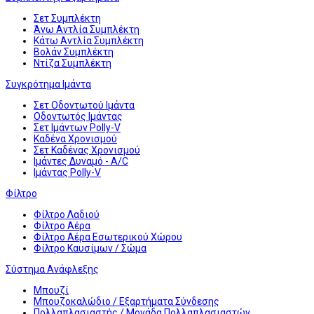
Σετ Συμπλέκτη
Άνω Αντλία Συμπλέκτη
Κάτω Αντλία Συμπλέκτη
Βολάν Συμπλέκτη
Ντίζα Συμπλέκτη
Συγκρότημα Ιμάντα
Σετ Οδοντωτού Ιμάντα
Οδοντωτός Ιμάντας
Σετ Ιμάντων Polly-V
Καδένα Χρονισμού
Σετ Καδένας Χρονισμού
Ιμάντες Δυναμό - A/C
Ιμάντας Polly-V
Φίλτρο
Φίλτρο Λαδιού
Φίλτρο Αέρα
Φίλτρο Αέρα Εσωτερικού Χώρου
Φίλτρο Καυσίμων / Σώμα
Σύστημα Ανάφλεξης
Μπουζί
Μπουζοκαλώδιο / Εξαρτήματα Σύνδεσης
Πολλαπλασιαστής / Μονάδα Πολλαπλασιαστών