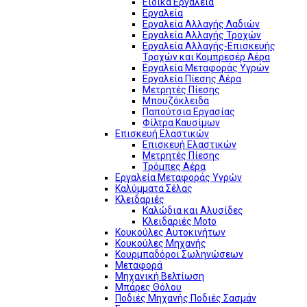
Ειδικά Εργαλεία
Εργαλεία
Εργαλεία Αλλαγής Λαδιών
Εργαλεία Αλλαγής Τροχών
Εργαλεία Αλλαγής-Επισκευής
Τροχών και Κομπρεσέρ Αέρα
Εργαλεία Μεταφοράς Υγρών
Εργαλεία Πίεσης Αέρα
Μετρητές Πίεσης
Μπουζόκλειδα
Παπούτσια Εργασίας
Φίλτρα Καυσίμων
Επισκευή Ελαστικών
Επισκευή Ελαστικών
Μετρητές Πίεσης
Τρόμπες Αέρα
Εργαλεία Μεταφοράς Υγρών
Καλύμματα Σέλας
Κλειδαριές
Καλώδια και Αλυσίδες
Κλειδαριές Moto
Κουκούλες Αυτοκινήτων
Κουκούλες Μηχανής
Κουρμπαδόροι Σωληνώσεων
Μεταφορά
Μηχανική Βελτίωση
Μπάρες Θόλου
Ποδιές Μηχανής Ποδιές Σασμάν