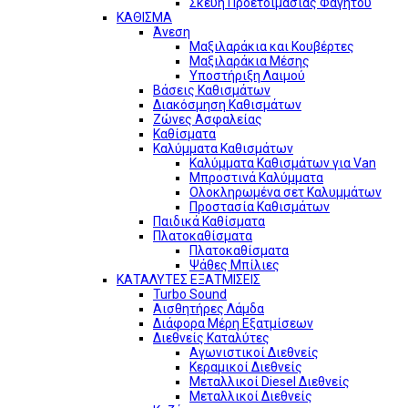
Σκεύη Προετοιμασίας Φαγητού
ΚΑΘΙΣΜΑ
Άνεση
Μαξιλαράκια και Κουβέρτες
Μαξιλαράκια Μέσης
Υποστήριξη Λαιμού
Βάσεις Καθισμάτων
Διακόσμηση Καθισμάτων
Ζώνες Ασφαλείας
Καθίσματα
Καλύμματα Καθισμάτων
Καλύμματα Καθισμάτων για Van
Μπροστινά Καλύμματα
Ολοκληρωμένα σετ Καλυμμάτων
Προστασία Καθισμάτων
Παιδικά Καθίσματα
Πλατοκαθίσματα
Πλατοκαθίσματα
Ψάθες Μπίλιες
ΚΑΤΑΛΥΤΕΣ ΕΞΑΤΜΙΣΕΙΣ
Turbo Sound
Αισθητήρες Λάμδα
Διάφορα Μέρη Εξατμίσεων
Διεθνείς Καταλύτες
Αγωνιστικοί Διεθνείς
Κεραμικοί Διεθνείς
Μεταλλικοί Diesel Διεθνείς
Μεταλλικοί Διεθνείς