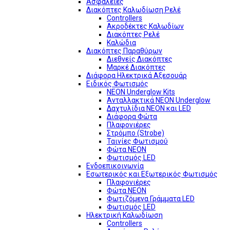
Ασφάλειες
Διακόπτες Καλωδίωση Ρελέ
Controllers
Ακροδέκτες Καλωδίων
Διακόπτες Ρελέ
Καλώδια
Διακόπτες Παραθύρων
Διεθνείς Διακόπτες
Μαρκέ Διακόπτες
Διάφορα Ηλεκτρικά Αξεσουάρ
Ειδικός Φωτισμός
NEON Underglow Kits
Ανταλλακτικά NEON Underglow
Δαχτυλίδια NEON και LED
Διάφορα Φώτα
Πλαφονιέρες
Στρόμπο (Strobe)
Ταινίες Φωτισμού
Φώτα NEON
Φωτισμός LED
Ενδοεπικοινωνία
Εσωτερικός και Εξωτερικός Φωτισμός
Πλαφονιέρες
Φώτα NEON
Φωτιζόμενα Γράμματα LED
Φωτισμός LED
Ηλεκτρική Καλωδίωση
Controllers