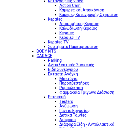
Καταγραφείς Video
Action Cam
Κάμερες και Απεικόνιση
Κάμερες Καταγραφής Οχήματος
Κεραίες
Απομιμήσεις Κεραίας
Καλωδίωση Κεραίας
Κεραίες
Κεραίες TV
Κεραίες TV
Συστήματα Παρκαρίσματος
BODY KITS
GARAGE
Parking
Αντικλεπτικές Συσκευές
Ειδη Συνεργείου
Εκτακτη Ανάγκη
Μπετόνια
Πυροσβεστήρες
Ρυμούλκηση
Φαρμακεία Τρίγωνα Διάσωση
Επισκευή
Testers
Ανύψωση
Γάντια Εργασίας
Δετικά Ταινίες
Διάφορα
Διάφορα Είδη - Ανταλλακτικά