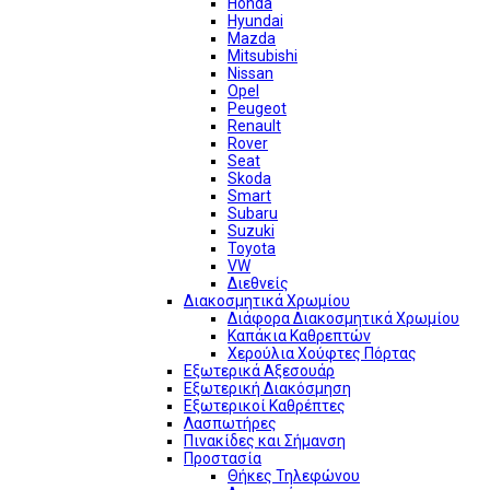
Honda
Hyundai
Mazda
Mitsubishi
Nissan
Opel
Peugeot
Renault
Rover
Seat
Skoda
Smart
Subaru
Suzuki
Toyota
VW
Διεθνείς
Διακοσμητικά Χρωμίου
Διάφορα Διακοσμητικά Χρωμίου
Καπάκια Καθρεπτών
Χερούλια Χούφτες Πόρτας
Εξωτερικά Αξεσουάρ
Εξωτερική Διακόσμηση
Εξωτερικοί Καθρέπτες
Λασπωτήρες
Πινακίδες και Σήμανση
Προστασία
Θήκες Τηλεφώνου