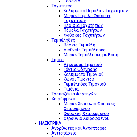
Τασάκια
Ταχύτητες
Καλύμματα Πόμολων Ταχυτήτων
Μαρκέ Πόμολα Φούσκες
Ταχυτήτων
Πλαίσια Ταχυτήτων
Πόμολα Ταχυτήτων
Φούσκες Ταχυτήτων
Τεμπέληδες
Βάσεις Τεμπέλη
Διεθνείς Τεμπέληδες
Μαρκέ Τεμπέληδες με Βάση
Τιμόνι
Αξεσουάρ Τιμονιού
Γάντια Οδήγησης
Καλύμματα Τιμονιού
Κώνοι Τιμονιού
Τεμπέληδες Τιμονιού
Τιμόνια
Τραπεζάκια Φορτηγών
Χειρόφρενο
Μαρκέ Χερούλια Φούσκες
Χειροφρένου
Φούσκες Χειροφρένου
Χερούλια Χειροφρένου
ΗΛΕΚΤΡΙΚΑ
Ανορθωτές και Αντάπτορες
Αντιστάσεις