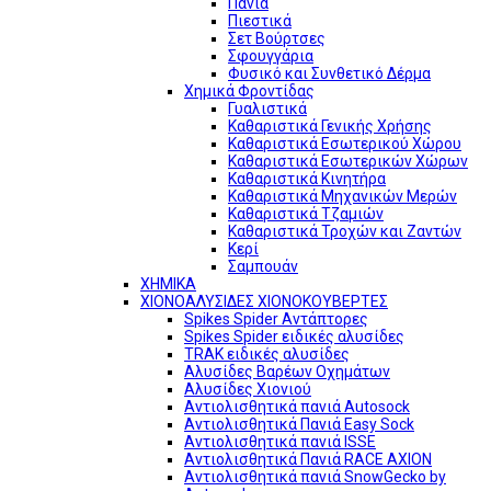
Πανιά
Πιεστικά
Σετ Βούρτσες
Σφουγγάρια
Φυσικό και Συνθετικό Δέρμα
Χημικά Φροντίδας
Γυαλιστικά
Καθαριστικά Γενικής Χρήσης
Καθαριστικά Εσωτερικού Χώρου
Καθαριστικά Εσωτερικών Χώρων
Καθαριστικά Κινητήρα
Καθαριστικά Μηχανικών Μερών
Καθαριστικά Τζαμιών
Καθαριστικά Τροχών και Ζαντών
Κερί
Σαμπουάν
ΧΗΜΙΚΑ
ΧΙΟΝΟΑΛΥΣΙΔΕΣ ΧΙΟΝΟΚΟΥΒΕΡΤΕΣ
Spikes Spider Αντάπτορες
Spikes Spider ειδικές αλυσίδες
TRAK ειδικές αλυσίδες
Αλυσίδες Βαρέων Οχημάτων
Αλυσίδες Χιονιού
Αντιολισθητικά πανιά Autosock
Αντιολισθητικά Πανιά Easy Sock
Αντιολισθητικά πανιά ISSE
Αντιολισθητικά Πανιά RACE AXION
Αντιολισθητικά πανιά SnowGecko by