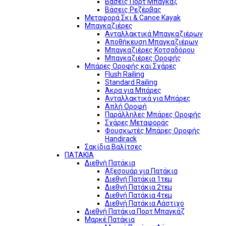
Βάσεις Πορτ Μπαγκάζ
Βάσεις Ρεζέρβας
Μεταφορά Σκι & Canoe Kayak
Μπαγκαζιέρες
Ανταλλακτικά Μπαγκαζιέρων
Αποθήκευση Μπαγκαζιέρων
Μπαγκαζιέρες Κοτσαδόρου
Μπαγκαζιέρες Οροφής
Μπάρες Οροφής και Σχάρες
Flush Railing
Standard Railing
Άκρα για Μπάρες
Ανταλλακτικά για Μπάρες
Απλή Οροφή
Παράλληλες Μπάρες Οροφής
Σχάρες Μεταφοράς
Φουσκωτές Μπάρες Οροφής
Handirack
Σακίδια Βαλίτσες
ΠΑΤΑΚΙΑ
Διεθνή Πατάκια
Αξεσουάρ για Πατάκια
Διεθνή Πατάκια 1τεμ
Διεθνή Πατάκια 2τεμ
Διεθνή Πατάκια 4τεμ
Διεθνή Πατάκια Λάστιχο
Διεθνή Πατάκια Πορτ Μπαγκάζ
Μαρκέ Πατάκια