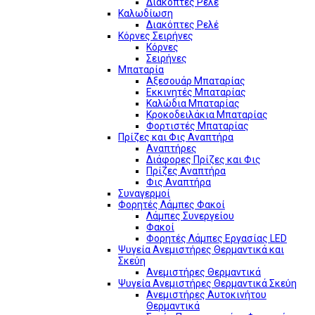
Διακόπτες Ρελέ
Καλωδίωση
Διακόπτες Ρελέ
Κόρνες Σειρήνες
Κόρνες
Σειρήνες
Μπαταρία
Αξεσουάρ Μπαταρίας
Εκκινητές Μπαταρίας
Καλώδια Μπαταρίας
Κροκοδειλάκια Μπαταρίας
Φορτιστές Μπαταρίας
Πρίζες και Φις Αναπτήρα
Αναπτήρες
Διάφορες Πρίζες και Φις
Πρίζες Αναπτήρα
Φις Αναπτήρα
Συναγερμοί
Φορητές Λάμπες Φακοί
Λάμπες Συνεργείου
Φακοί
Φορητές Λάμπες Εργασίας LED
Ψυγεία Ανεμιστήρες Θερμαντικά και
Σκεύη
Ανεμιστήρες Θερμαντικά
Ψυγεία Ανεμιστήρες Θερμαντικά Σκεύη
Ανεμιστήρες Αυτοκινήτου
Θερμαντικά