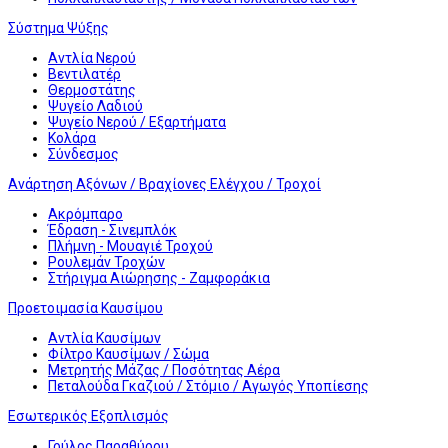
Σύστημα Ψύξης
Αντλία Νερού
Βεντιλατέρ
Θερμοστάτης
Ψυγείο Λαδιού
Ψυγείο Νερού / Εξαρτήματα
Κολάρα
Σύνδεσμος
Ανάρτηση Αξόνων / Βραχίονες Ελέγχου / Τροχοί
Ακρόμπαρο
Έδραση - Σινεμπλόκ
Πλήμνη - Μουαγιέ Τροχού
Ρουλεμάν Τροχών
Στήριγμα Αιώρησης - Ζαμφοράκια
Προετοιμασία Καυσίμου
Αντλία Καυσίμων
Φίλτρο Καυσίμων / Σώμα
Μετρητής Μάζας / Ποσότητας Αέρα
Πεταλούδα Γκαζιού / Στόμιο / Αγωγός Υποπίεσης
Εσωτερικός Εξοπλισμός
Γρύλος Παραθύρου