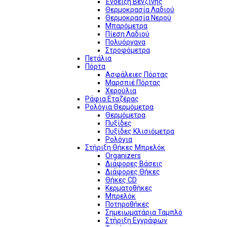
Ένδειξη Βενζίνης
Θερμοκρασία Λαδιού
Θερμοκρασία Νερού
Μπαρόμετρα
Πίεση Λαδιού
Πολυόργανα
Στροφόμετρα
Πετάλια
Πόρτα
Ασφάλειες Πόρτας
Μαρσπιέ Πόρτας
Χερούλια
Ράφια Εταζέρας
Ρολόγια Θερμόμετρα
Θερμόμετρα
Πυξίδες
Πυξίδες Κλισιόμετρα
Ρολόγια
Στήριξη Θήκες Μπρελόκ
Organizers
Διάφορες Βάσεις
Διάφορες Θήκες
Θήκες CD
Κερματοθήκες
Μπρελόκ
Ποτηροθήκες
Σημειωματάρια Ταμπλό
Στήριξη Εγγράφων