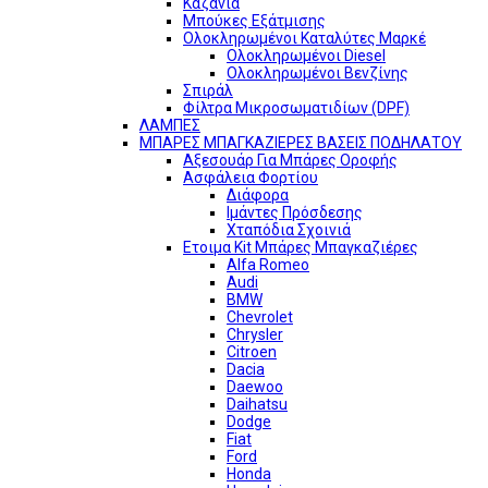
Καζάνια
Μπούκες Εξάτμισης
Ολοκληρωμένοι Καταλύτες Μαρκέ
Ολοκληρωμένοι Diesel
Ολοκληρωμένοι Βενζίνης
Σπιράλ
Φίλτρα Μικροσωματιδίων (DPF)
ΛΑΜΠΕΣ
ΜΠΑΡΕΣ ΜΠΑΓΚΑΖΙΕΡΕΣ ΒΑΣΕΙΣ ΠΟΔΗΛΑΤΟΥ
Αξεσουάρ Για Μπάρες Οροφής
Ασφάλεια Φορτίου
Διάφορα
Ιμάντες Πρόσδεσης
Χταπόδια Σχοινιά
Ετοιμα Kit Μπάρες Μπαγκαζιέρες
Alfa Romeo
Audi
BMW
Chevrolet
Chrysler
Citroen
Dacia
Daewoo
Daihatsu
Dodge
Fiat
Ford
Honda