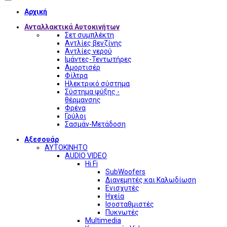
Αρχική
Ανταλλακτικά Αυτοκινήτων
Σετ συμπλέκτη
Αντλίες βενζίνης
Αντλίες νερού
Ιμάντες-Τεντωτήρες
Αμορτισέρ
Φίλτρα
Ηλεκτρικό σύστημα
Σύστημα ψύξης -
θέρμανσης
Φρένα
Γρύλοι
Σασμάν-Μετάδοση
Αξεσουάρ
ΑΥΤΟΚΙΝΗΤΟ
AUDIO VIDEO
Hi Fi
SubWoofers
Διανεμητές και Καλωδίωση
Ενισχυτές
Ηχεία
Ισοσταθμιστές
Πυκνωτές
Multimedia