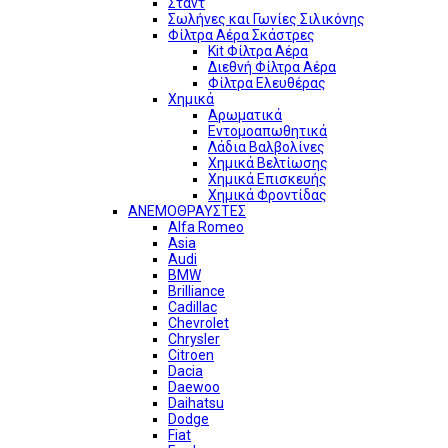
Σταντ
Σωλήνες και Γωνίες Σιλικόνης
Φίλτρα Αέρα Σκάστρες
Kit Φίλτρα Αέρα
Διεθνή Φίλτρα Αέρα
Φίλτρα Ελευθέρας
Χημικά
Αρωματικά
Εντομοαπωθητικά
Λάδια Βαλβολίνες
Χημικά Βελτίωσης
Χημικά Επισκευής
Χημικά Φροντίδας
ΑΝΕΜΟΘΡΑΥΣΤΕΣ
Alfa Romeo
Asia
Audi
BMW
Brilliance
Cadillac
Chevrolet
Chrysler
Citroen
Dacia
Daewoo
Daihatsu
Dodge
Fiat