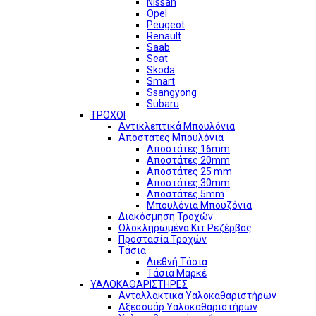
Nissan
Opel
Peugeot
Renault
Saab
Seat
Skoda
Smart
Ssangyong
Subaru
ΤΡΟΧΟΙ
Αντικλεπτικά Μπουλόνια
Αποστάτες Μπουλόνια
Αποστάτες 16mm
Αποστάτες 20mm
Αποστάτες 25 mm
Αποστάτες 30mm
Αποστάτες 5mm
Μπουλόνια Μπουζόνια
Διακόσμηση Τροχών
Ολοκληρωμένα Κιτ Ρεζέρβας
Προστασία Τροχών
Τάσια
Διεθνή Τάσια
Τάσια Μαρκέ
ΥΑΛΟΚΑΘΑΡΙΣΤΗΡΕΣ
Ανταλλακτικά Υαλοκαθαριστήρων
Αξεσουάρ Υαλοκαθαριστήρων