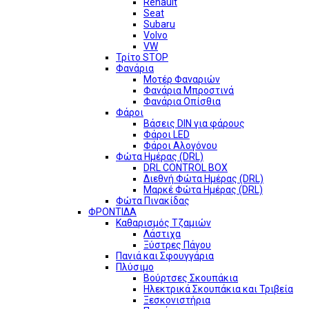
Renault
Seat
Subaru
Volvo
VW
Τρίτο STOP
Φανάρια
Μοτέρ Φαναριών
Φανάρια Μπροστινά
Φανάρια Οπίσθια
Φάροι
Βάσεις DIN για φάρους
Φάροι LED
Φάροι Αλογόνου
Φώτα Ημέρας (DRL)
DRL CONTROL BOX
Διεθνή Φώτα Ημέρας (DRL)
Μαρκέ Φώτα Ημέρας (DRL)
Φώτα Πινακίδας
ΦΡΟΝΤΙΔΑ
Καθαρισμός Τζαμιών
Λάστιχα
Ξύστρες Πάγου
Πανιά και Σφουγγάρια
Πλύσιμο
Βούρτσες Σκουπάκια
Ηλεκτρικά Σκουπάκια και Τριβεία
Ξεσκονιστήρια