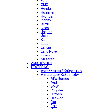
Ford
GMC
Honda
Hummer
Hyundai
Infinity
Isuzu
Iveco
Jaguar
Jeep
Kia
Lada
Lancia
Land Rover
Lexus
Maserati
ΔΙΑΚΟΣΜΗΣΗ
ΕΞΩΤΕΡΙΚΟ
Ανταλλακτικά Καθρεπτών
Αντάπτορες Καθρεπτών
Alfa Romeo
Audi
BMW
Chrysler
Citroen
Daewoo
Fiat
Ford