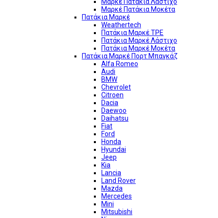
Μαρκέ Πατάκια Λάστιχο
Μαρκέ Πατάκια Μοκέτα
Πατάκια Μαρκέ
Weathertech
Πατάκια Μαρκέ TPE
Πατάκια Μαρκέ Λάστιχο
Πατάκια Μαρκέ Μοκέτα
Πατάκια Μαρκέ Πορτ Μπαγκάζ
Alfa Romeo
Audi
BMW
Chevrolet
Citroen
Dacia
Daewoo
Daihatsu
Fiat
Ford
Honda
Hyundai
Jeep
Kia
Lancia
Land Rover
Mazda
Mercedes
Mini
Mitsubishi