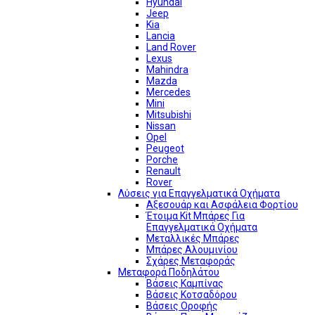
Hyundai
Jeep
Kia
Lancia
Land Rover
Lexus
Mahindra
Mazda
Mercedes
Mini
Mitsubishi
Nissan
Opel
Peugeot
Porche
Renault
Rover
Λύσεις για Επαγγελματικά Οχήματα
Αξεσουάρ και Ασφάλεια Φορτίου
Έτοιμα Kit Μπάρες Για
Επαγγελματικά Οχήματα
Μεταλλικές Μπάρες
Μπάρες Αλουμινίου
Σχάρες Μεταφοράς
Μεταφορά Ποδηλάτου
Βάσεις Καμπίνας
Βάσεις Κοτσαδόρου
Βάσεις Οροφής