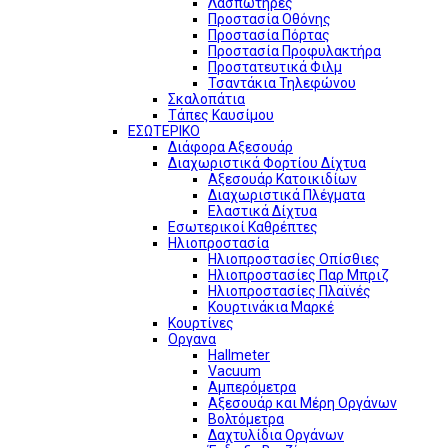
Λασπωτήρες
Προστασία Οθόνης
Προστασία Πόρτας
Προστασία Προφυλακτήρα
Προστατευτικά Φιλμ
Τσαντάκια Τηλεφώνου
Σκαλοπάτια
Τάπες Καυσίμου
ΕΣΩΤΕΡΙΚΟ
Διάφορα Αξεσουάρ
Διαχωριστικά Φορτίου Δίχτυα
Αξεσουάρ Κατοικιδίων
Διαχωριστικά Πλέγματα
Ελαστικά Δίχτυα
Εσωτερικοί Καθρέπτες
Ηλιοπροστασία
Ηλιοπροστασίες Οπίσθιες
Ηλιοπροστασίες Παρ Μπριζ
Ηλιοπροστασίες Πλαϊνές
Κουρτινάκια Μαρκέ
Κουρτίνες
Οργανα
Hallmeter
Vacuum
Αμπερόμετρα
Αξεσουάρ και Μέρη Οργάνων
Βολτόμετρα
Δαχτυλίδια Οργάνων